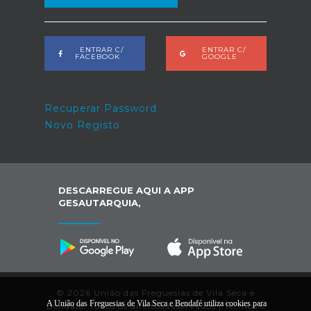
ENTRAR C/
ENTRAR C/
FACEBOOK
GOOGLE
Recuperar Password
Novo Registo
DESCARREGUE AQUI A APP
GESAUTARQUIA,
© 2026 União das Freguesias de Vila Seca e
A União das Freguesias de Vila Seca e Bendafé utiliza cookies para
Bendafé. Todos os direitos reservados |
Termos e