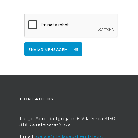
ENVIAR MENSAGEM
CONTACTOS
Largo Adro da Igreja n°6 Vila Seca 3150-
318 Condeixa-a-Nova
Email:
geral@ufvilasecabendafe.pt