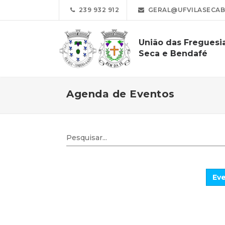
239 932 912
GERAL@UFVILASECAB
União das Freguesia
Seca e Bendafé
Agenda de Eventos
Eve