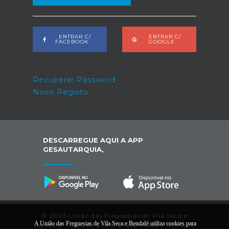
ENTRAR C/
ENTRAR C/
FACEBOOK
GOOGLE
Recuperar Password
Novo Registo
DESCARREGUE AQUI A APP
GESAUTARQUIA,
© 2026 União das Freguesias de Vila Seca e
A União das Freguesias de Vila Seca e Bendafé utiliza cookies para
Bendafé. Todos os direitos reservados |
Termos e