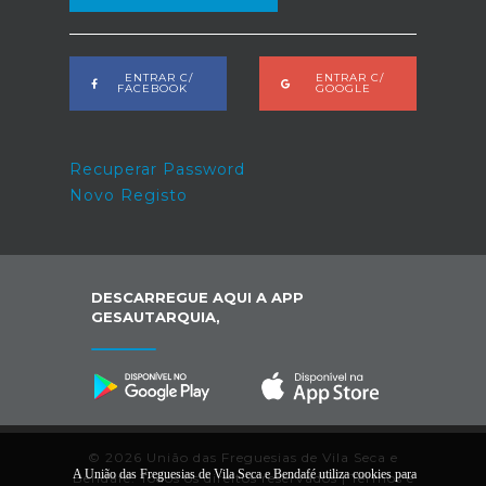
ENTRAR C/
ENTRAR C/
FACEBOOK
GOOGLE
Recuperar Password
Novo Registo
DESCARREGUE AQUI A APP
GESAUTARQUIA,
© 2026 União das Freguesias de Vila Seca e
A União das Freguesias de Vila Seca e Bendafé utiliza cookies para
Bendafé. Todos os direitos reservados |
Termos e