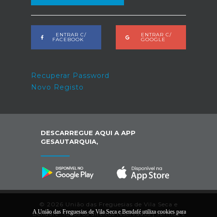
ENTRAR C/
ENTRAR C/
FACEBOOK
GOOGLE
Recuperar Password
Novo Registo
DESCARREGUE AQUI A APP
GESAUTARQUIA,
© 2026 União das Freguesias de Vila Seca e
A União das Freguesias de Vila Seca e Bendafé utiliza cookies para
Bendafé. Todos os direitos reservados |
Termos e