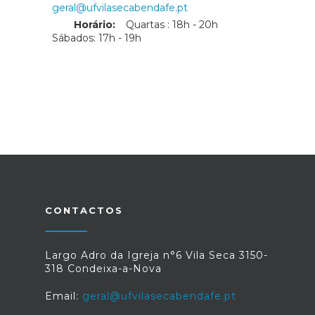
geral@ufvilasecabendafe.pt
Horário:
Quartas : 18h - 20h
Sábados: 17h - 19h
CONTACTOS
Largo Adro da Igreja n°6 Vila Seca 3150-
318 Condeixa-a-Nova
Email:
geral@ufvilasecabendafe.pt