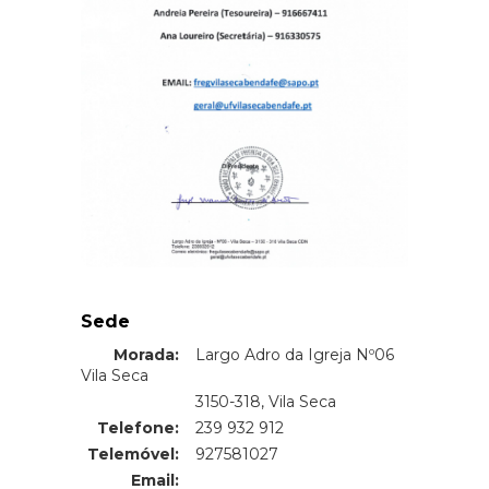
Sede
Morada:
Largo Adro da Igreja Nº06
Vila Seca
Morada:
3150-318, Vila Seca
Telefone:
239 932 912
Telemóvel:
927581027
Email: